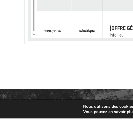
[OFFRE GÉ
23/07/2026
Génétique
Info lieu
[SUBVENTI
équipemen
03/07/2026
Services
Info lieu
[OFFRE GE
02/07/2026
Génétique
Info lieu
Nous utilisons des cookies 
Vous pouvez en savoir plu
[CONCOURS
fait des 
25/06/2026
Concours