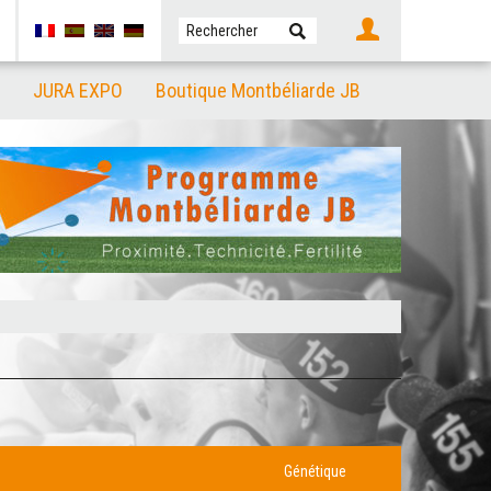
JURA EXPO
Boutique Montbéliarde JB
Génétique