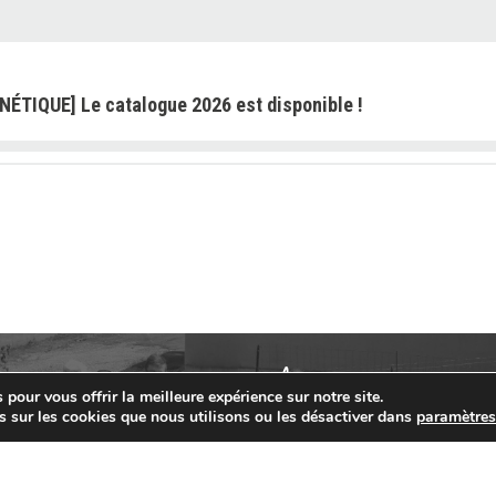
NÉTIQUE] Le catalogue 2026 est disponible !
ON] Les demandes sont ouvertes pour les « petits
ts »
NETIQUE] : VEMBY JB « TOUJOURS PLUS HAUT ! »
pour vous offrir la meilleure expérience sur notre site.
s sur les cookies que nous utilisons ou les désactiver dans
paramètre
] EXPO DU FUTUR (01) : La génétique MONTBELIARDE JB
ETINCELLEs