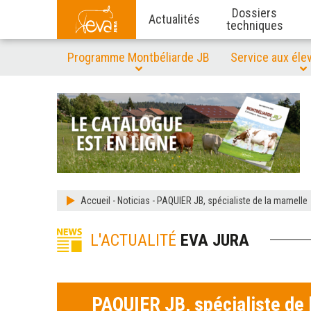
Dossiers
Actualités
techniques
Programme Montbéliarde JB
Service aux éle
Accueil
-
Noticias
-
PAQUIER JB, spécialiste de la mamelle
L'ACTUALITÉ
EVA JURA
PAQUIER JB, spécialiste de 