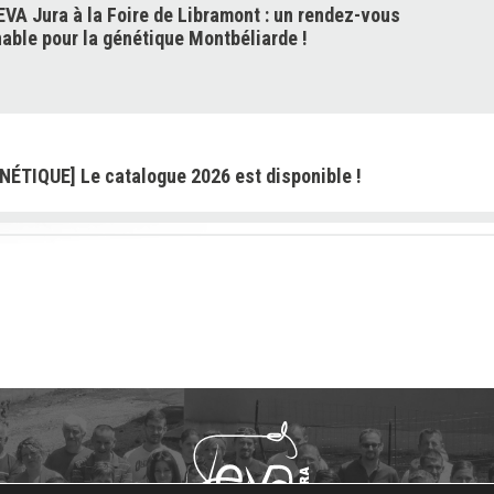
VA Jura à la Foire de Libramont : un rendez-vous
able pour la génétique Montbéliarde !
NÉTIQUE] Le catalogue 2026 est disponible !
ON] Les demandes sont ouvertes pour les « petits
ts »
NETIQUE] : VEMBY JB « TOUJOURS PLUS HAUT ! »