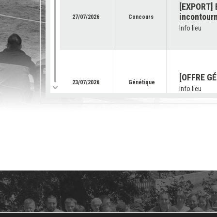
[EXPORT] E
incontourn
27/07/2026
Concours
Info lieu
[OFFRE GÉ
23/07/2026
Génétique
Info lieu
[SUBVENTI
équipemen
03/07/2026
Services
Info lieu
[OFFRE GE
02/07/2026
Génétique
Info lieu