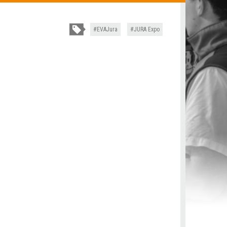
EVAJura
JURA Expo