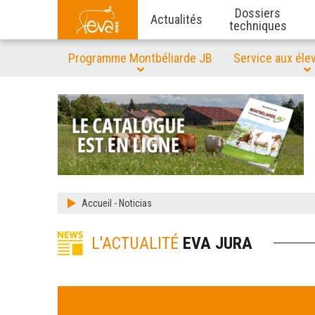
Dossiers
Actualités
techniques
Programme Montbéliarde JB
Service aux éle
Accueil
-
Noticias
L'ACTUALITÉ
EVA JURA