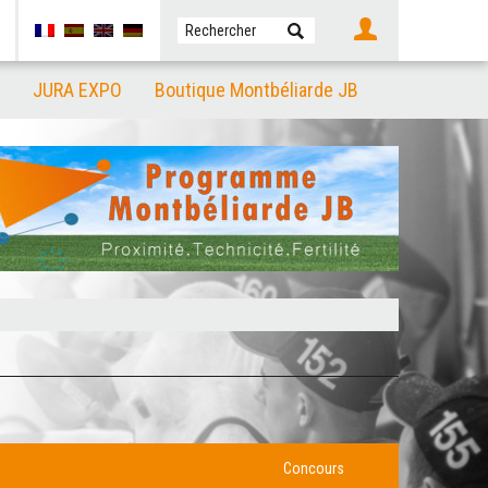
JURA EXPO
Boutique Montbéliarde JB
Concours