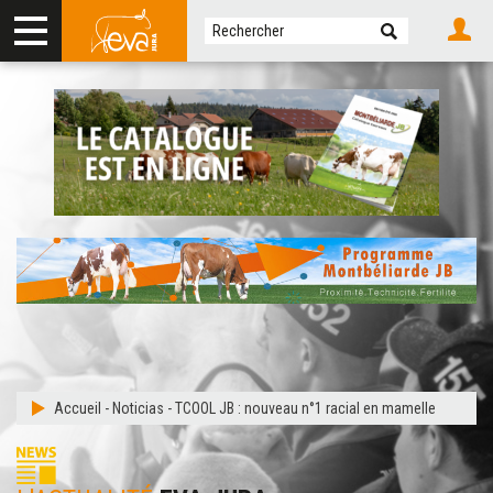
Accueil
-
Noticias
-
TCOOL JB : nouveau n°1 racial en mamelle