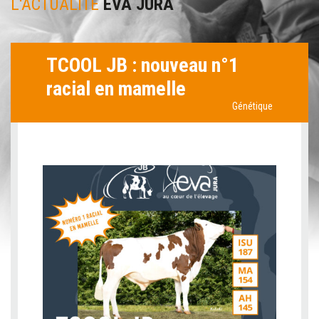
L'ACTUALITÉ
EVA JURA
TCOOL JB : nouveau n°1
racial en mamelle
Génétique