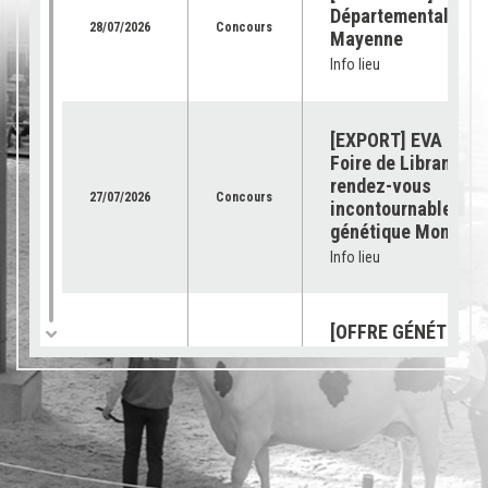
Départemental de l
28/07/2026
Concours
Mayenne
Info lieu
[EXPORT] EVA Jura 
Foire de Libramont 
rendez-vous
27/07/2026
Concours
incontournable pour
génétique Montbéli
Info lieu
[OFFRE GÉNÉTIQUE]
catalogue 2026 est
23/07/2026
Génétique
disponible !
Info lieu
[SUBVENTION] Les