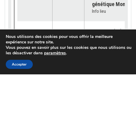
génétique Montbéli
Info lieu
[OFFRE GÉNÉTIQUE]
Nous utilisons des cookies pour vous offrir la meilleure
catalogue 2026 est
expérience sur notre site.
23/07/2026
Génétique
disponible !
Vous pouvez en savoir plus sur les cookies que nous utilisons ou
Info lieu
les désactiver dans
paramètres
.
Accepter
[SUBVENTION] Les
demandes sont ouv
pour les « petits
03/07/2026
Services
équipements »
Info lieu
[OFFRE GENETIQUE]
VEMBY JB « TOUJO
02/07/2026
Génétique
PLUS HAUT ! »