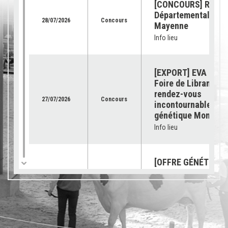
[CONCOURS] Retour
Départemental de l
28/07/2026
Concours
Mayenne
Info lieu
[EXPORT] EVA Jura 
Foire de Libramont 
rendez-vous
27/07/2026
Concours
incontournable pour
génétique Montbéli
Info lieu
[OFFRE GÉNÉTIQUE]
catalogue 2026 est
23/07/2026
Génétique
disponible !
Info lieu