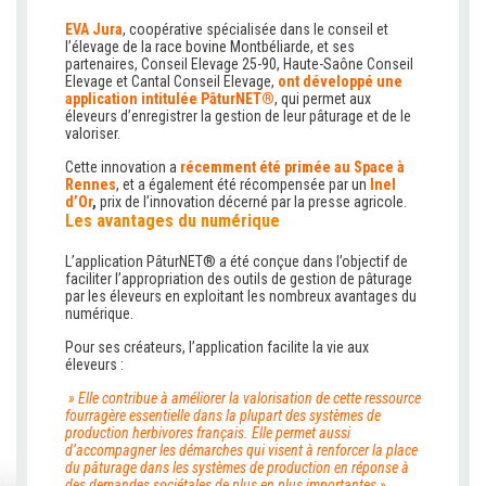
EVA Jura
, coopérative spécialisée dans le conseil et
l’élevage de la race bovine Montbéliarde, et ses
partenaires, Conseil Elevage 25-90, Haute-Saône Conseil
Elevage et Cantal Conseil Elevage,
ont développé une
application intitulée PâturNET®
, qui permet aux
éleveurs d’enregistrer la gestion de leur pâturage et de le
valoriser.
Cette innovation a
récemment été primée au Space à
Rennes
, et a également été récompensée par un
Inel
d’Or
,
prix de l’innovation décerné par la presse agricole.
Les avantages du numérique
L’application PâturNET® a été conçue dans l’objectif de
faciliter l’appropriation des outils de gestion de pâturage
par les éleveurs en exploitant les nombreux avantages du
numérique.
Pour ses créateurs, l’application facilite la vie aux
éleveurs :
» Elle contribue à améliorer la valorisation de cette ressource
fourragère essentielle dans la plupart des systèmes de
production herbivores français. Elle permet aussi
d’accompagner les démarches qui visent à renforcer la place
du pâturage dans les systèmes de production en réponse à
des demandes sociétales de plus en plus importantes »