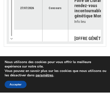
Foire de Libramont 
rendez-vous
27/07/2026
Concours
incontournable pour
génétique Montbéli
Info lieu
[OFFRE GÉNÉTIQUE]
catalogue 2026 est
23/07/2026
Génétique
disponible !
Info lieu
Nous utilisons des cookies pour vous offrir la meilleure
expérience sur notre site.
Vous pouvez en savoir plus sur les cookies que nous utilisons ou
[SUBVENTION] Les
les désactiver dans
paramètres
.
demandes sont ouv
pour les « petits
03/07/2026
Services
Accepter
équipements »
Info lieu
[OFFRE GENETIQUE]