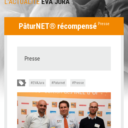
L'ACTUALITÉ
EVA JURA
PâturNET® récompensé
Presse
Presse
EVAJura
Paturnet
Presse