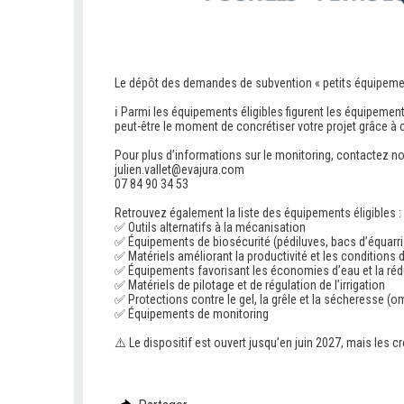
Le dépôt des demandes de subvention « petits équipeme
.
ℹ Parmi les équipements éligibles figurent les équipement
peut-être le moment de concrétiser votre projet grâce à c
.
Pour plus d’informations sur le monitoring, contactez no
julien.vallet@evajura.com
07 84 90 34 53
.
Retrouvez également la liste des équipements éligibles :
✅ Outils alternatifs à la mécanisation
✅ Équipements de biosécurité (pédiluves, bacs d’équarri
✅ Matériels améliorant la productivité et les conditions d
✅ Équipements favorisant les économies d’eau et la rédu
✅ Matériels de pilotage et de régulation de l’irrigation
✅ Protections contre le gel, la grêle et la sécheresse (o
✅ Équipements de monitoring
.
⚠️ Le dispositif est ouvert jusqu’en juin 2027, mais le