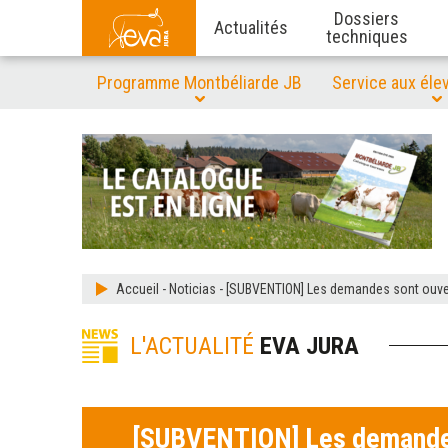
Dossiers
Actualités
techniques
Programme Montbéliarde JB
Service aux éle
Accueil
-
Noticias
-
[SUBVENTION] Les demandes sont ouvert
L'ACTUALITÉ
EVA JURA
[SUBVENTION] Les demandes 