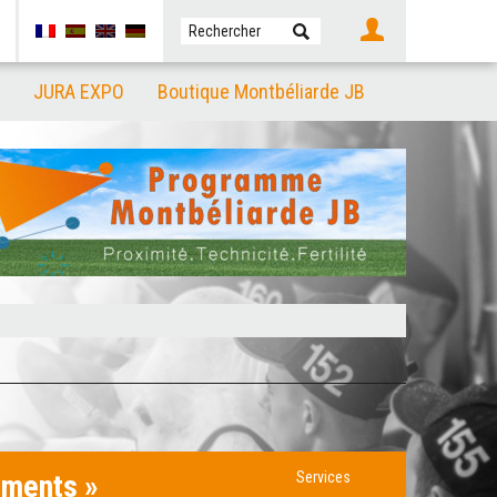
JURA EXPO
Boutique Montbéliarde JB
ements »
Services