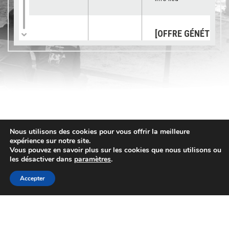
[OFFRE GÉNÉTIQUE]
catalogue 2026 est
23/07/2026
Génétique
disponible !
Info lieu
[SUBVENTION] Les
demandes sont ouv
pour les « petits
03/07/2026
Services
Nous utilisons des cookies pour vous offrir la meilleure
équipements »
expérience sur notre site.
Info lieu
Vous pouvez en savoir plus sur les cookies que nous utilisons ou
les désactiver dans
paramètres
.
Accepter
[OFFRE GENETIQUE]
VEMBY JB « TOUJO
02/07/2026
Génétique
Contact
PLUS HAUT ! »
Info lieu
03 84 48 22 11