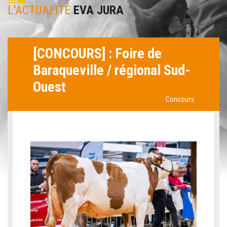
L'ACTUALITÉ
EVA JURA
[CONCOURS] : Foire de
Baraqueville / régional Sud-
Ouest
Concours