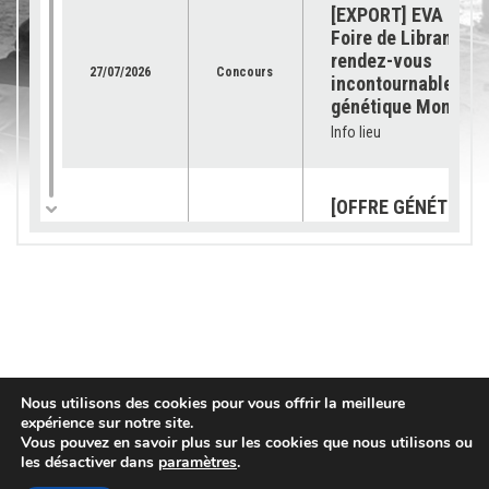
[EXPORT] EVA Jura 
Foire de Libramont 
rendez-vous
27/07/2026
Concours
incontournable pour
génétique Montbéli
Info lieu
[OFFRE GÉNÉTIQUE]
catalogue 2026 est
23/07/2026
Génétique
disponible !
Info lieu
[SUBVENTION] Les
demandes sont ouv
pour les « petits
03/07/2026
Services
Nous utilisons des cookies pour vous offrir la meilleure
équipements »
expérience sur notre site.
Vous pouvez en savoir plus sur les cookies que nous utilisons ou
Info lieu
les désactiver dans
paramètres
.