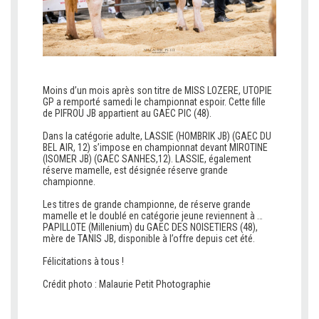
Moins d’un mois après son titre de MISS LOZERE, UTOPIE
GP a remporté samedi le championnat espoir. Cette fille
de PIFROU JB appartient au GAEC PIC (48).
V
Dans la catégorie adulte, LASSIE (HOMBRIK JB) (GAEC DU
BEL AIR, 12) s’impose en championnat devant MIROTINE
(ISOMER JB) (GAEC SANHES,12). LASSIE, également
réserve mamelle, est désignée réserve grande
championne.
V
Les titres de grande championne, de réserve grande
mamelle et le doublé en catégorie jeune reviennent à …
PAPILLOTE (Millenium) du GAEC DES NOISETIERS (48),
mère de TANIS JB, disponible à l’offre depuis cet été.
V
Félicitations à tous !
G
Crédit photo :
Malaurie Petit Photographie