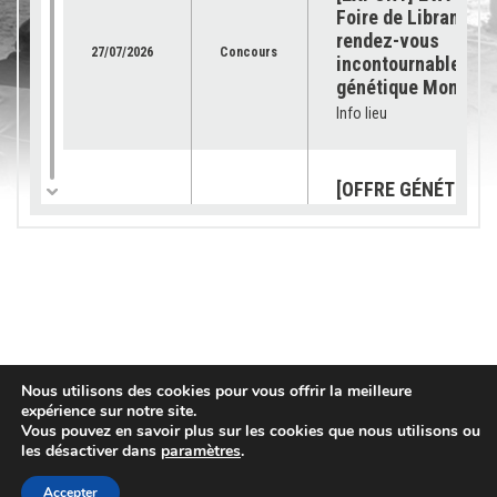
Foire de Libramont 
rendez-vous
27/07/2026
Concours
incontournable pour
génétique Montbéli
Info lieu
[OFFRE GÉNÉTIQUE]
catalogue 2026 est
23/07/2026
Génétique
disponible !
Info lieu
[SUBVENTION] Les
demandes sont ouv
pour les « petits
03/07/2026
Services
Nous utilisons des cookies pour vous offrir la meilleure
équipements »
expérience sur notre site.
Vous pouvez en savoir plus sur les cookies que nous utilisons ou
Info lieu
les désactiver dans
paramètres
.
Accepter