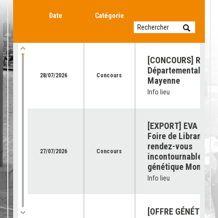
Date
Catégorie
[CONCOURS] Retour
Départemental de l
28/07/2026
Concours
Mayenne
Info lieu
[EXPORT] EVA Jura 
Foire de Libramont 
rendez-vous
27/07/2026
Concours
incontournable pour
génétique Montbéli
Info lieu
[OFFRE GÉNÉTIQUE]