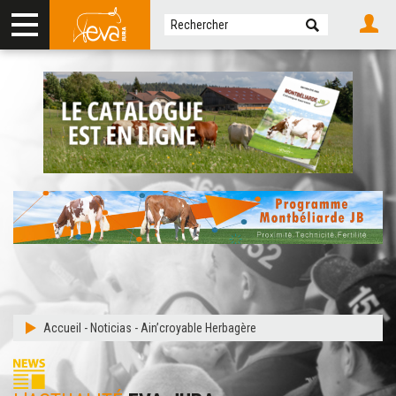
Accueil
-
Noticias
-
Ain’croyable Herbagère