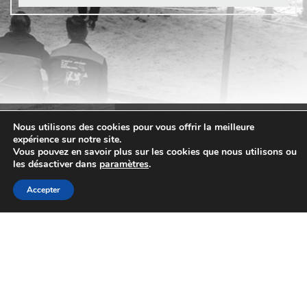
catalogue 2026 est
23/07/2026
Génétique
disponible !
Info lieu
[SUBVENTION] Les
demandes sont ouv
pour les « petits
03/07/2026
Services
équipements »
Nous utilisons des cookies pour vous offrir la meilleure
expérience sur notre site.
Info lieu
Vous pouvez en savoir plus sur les cookies que nous utilisons ou
les désactiver dans
paramètres
.
[OFFRE GENETIQUE]
Accepter
VEMBY JB « TOUJO
02/07/2026
Génétique
Contact
PLUS HAUT ! »
Info lieu
03 84 48 22 11
03 84 48 25 15
[CONCOURS] EXPO 
Route de Lons-le-Saunier - Crançot - 39570 HAUTEROCHE
FUTUR (01) : La gé