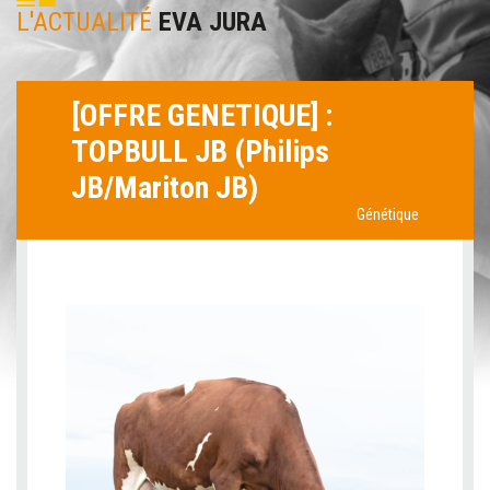
L'ACTUALITÉ
EVA JURA
[OFFRE GENETIQUE] :
TOPBULL JB (Philips
JB/Mariton JB)
Génétique