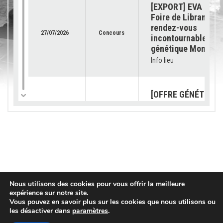
[EXPORT] EVA Jura 
Foire de Libramont 
rendez-vous
27/07/2026
Concours
incontournable pour
génétique Montbéli
Info lieu
[OFFRE GÉNÉTIQUE]
catalogue 2026 est
23/07/2026
Génétique
disponible !
Info lieu
[SUBVENTION] Les
demandes sont ouv
pour les « petits
03/07/2026
Services
Nous utilisons des cookies pour vous offrir la meilleure
équipements »
expérience sur notre site.
Vous pouvez en savoir plus sur les cookies que nous utilisons ou
Info lieu
les désactiver dans
paramètres
.