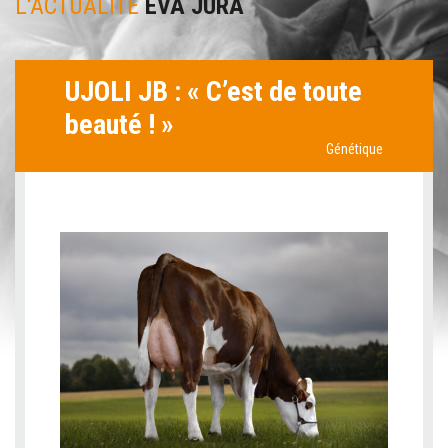
L'ACTUALITÉ
EVA JURA
UJOLI JB : « C’est de toute
beauté ! »
Génétique