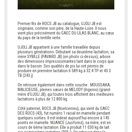
Premier fils de ROCS JB au catalogue, UJOLI JB est
originaire, comme son père, de la Haute-Loire. Il nous
vient plus précisément du GAEC DU LILAS BLANC, au cœur
du pays de la lentille verte.
v
UJOLI JB appartient à une famille travaillée depuis
plusieurs générations. Débutant sa deuxième lactation, sa
mère SYBILLE (PAVARD JB) (en photo ci-dessus), arbore
des dimensions impressionnantes tant dans le corps que
dans le bassin. Ses qualités de pis lui ont permis de
produire en première lactation 6 589 kg à 32.4 TP et 43.3
TB (243 j).
b
On retrouve également dans cette souche : MOUSSAKA,
MALICIEUSE, pleines sœurs de MELODY (Ingenio) (grand-
mère d’UJOLI JB), qui toutes trois affichent des meilleures
lactations à plus de 12 800 kg.
b
Côté paternel, ROCS JB (Noelcerneu), qui vient du GAEC
DES ROCS (43), fut numéro 1 racial en mamelle pendant
quelques sorties. Il est indexé aujourd’hui encore à 145
points en mamelle. NUANCE (Juoforez), sa mère, est en
cours de 6ème lactation. Elle a produit 11 030 kg de lait