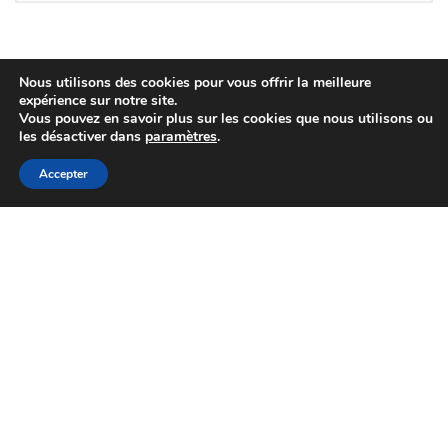
disponible !
Info lieu
Nous utilisons des cookies pour vous offrir la meilleure
expérience sur notre site.
[SUBVENTION] Les
Vous pouvez en savoir plus sur les cookies que nous utilisons ou
demandes sont ouv
les désactiver dans
paramètres
.
pour les « petits
03/07/2026
Services
équipements »
Accepter
Info lieu
[OFFRE GENETIQUE]
VEMBY JB « TOUJO
02/07/2026
Génétique
PLUS HAUT ! »
Contact
Info lieu
03 84 48 22 11
[CONCOURS] EXPO 
03 84 48 25 15
FUTUR (01) : La gé
MONTBELIARDE JB 
25/06/2026
Concours
Route de Lons-le-Saunier - Crançot - 39570 HAUTEROCHE