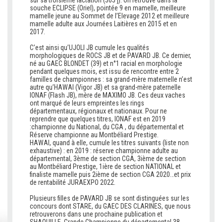
sur sa troisième lactation (305 j). On retrouve dans la
souche ECLIPSE (Oriel), pointée 9 en mamelle, meilleure
mamelle jeune au Sommet de l’Elevage 2012 et meilleure
mamelle adulte aux Journées Laitières en 2015 et en
2017.
v
C’est ainsi qu’UJOLI JB cumule les qualités
morphologiques de ROCS JB et de PAVARD JB. Ce dernier,
né au GAEC BLONDET (39) et n°1 racial en morphologie
pendant quelques mois, est issu de rencontre entre 2
familles de championnes : sa grand-mère maternelle n’est
autre qu’HAWAI (Vigor JB) et sa grand-mère paternelle
IONAF (Flash JB), mère de MAXIMO JB. Ces deux vaches
ont marqué de leurs empreintes les rings
départementaux, régionaux et nationaux. Pour ne
reprendre que quelques titres, IONAF est en 2019
:championne du National, du CGA , du départemental et
Réserve championne au Montbéliard Prestige.
HAWAI, quand à elle, cumule les titres suivants (liste non
exhaustive) : en 2019 : réserve championne adulte au
départemental, 3ème de section CGA, 3ième de section
au Montbéliard Prestige, 1ière de section NATIONAL et
finaliste mamelle puis 2ième de section CGA 2020…et prix
de rentabilité JURAEXPO 2022.
v
Plusieurs filles de PAVARD JB se sont distinguées sur les
concours dont STARE, du GAEC DES CLARINES, que nous
retrouverons dans une prochaine publication et