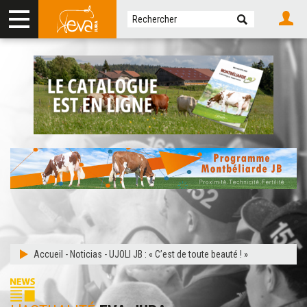
Accueil
-
Noticias
-
UJOLI JB : « C’est de toute beauté ! »