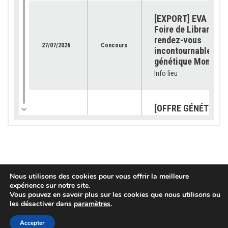
[EXPORT] EVA Jura 
Foire de Libramont 
rendez-vous
27/07/2026
Concours
incontournable pour
génétique Montbéli
Info lieu
[OFFRE GÉNÉTIQUE]
catalogue 2026 est
23/07/2026
Génétique
disponible !
Info lieu
[SUBVENTION] Les
Nous utilisons des cookies pour vous offrir la meilleure
expérience sur notre site.
demandes sont ouv
Vous pouvez en savoir plus sur les cookies que nous utilisons ou
pour les « petits
03/07/2026
Services
les désactiver dans
paramètres
.
équipements »
Info lieu
Accepter