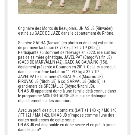
Originaire des Monts du Beaujolais, UN AS JB (Rinvader)
est né au GAEC DE L’AZE dans le département du Rhône.
v
Sa mère SACHA (Nievan) (en photo ci-dessus) est en fin
de première lactation (8 758 kg à 36,2 TP (305 j)).
Participante au Sommet de l’Elevage en 2023, elle suit les
pas de sa mère génétique, JAVEL PAT (Cargo/Valfin JB)
(GAEC DE MARVALLIN (42)_GAEC AG GALVAING (15)),
également présente à Cournon en 2017. Celle-ci a produit
dans sa deuxième lactation 11 798 kg à 32.7 TP.
JAVEL PAT est la mère d’OBSALIM JB (Maximo JB),
PIROVAC JB (Nitchi JB) & co, SARVAL JB (Odlo B), la
grand-mère de SPECIAL JB (Odyno/Nitchi JB).
UN AS JB appartient donc à une famille déjà connue dans
le programme MONTBELIARDE JB et qui se distingue
régulièrement sur les concours.
vv
Avec un profil des plus complets (LAIT +1 140 kg / MO 140
/ FT 121 / MA 142), UN AS JB s’impose comme l’une des
cartes maitresses de cette sortie.
UN AS JB est disponible en dose sexée et en prêt à poser
dans le Jura*