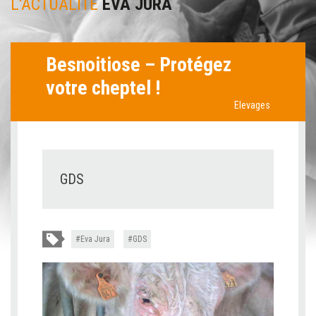
L'ACTUALITÉ
EVA JURA
Besnoitiose – Protégez
votre cheptel !
Elevages
GDS
Eva Jura
GDS