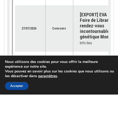
[EXPORT] EVA Jura 
Foire de Libramont 
rendez-vous
27/07/2026
Concours
incontournable pour
génétique Montbéli
Info lieu
[OFFRE GÉNÉTIQUE]
Nous utilisons des cookies pour vous offrir la meilleure
catalogue 2026 est
expérience sur notre site.
23/07/2026
Génétique
Vous pouvez en savoir plus sur les cookies que nous utilisons ou
disponible !
les désactiver dans
paramètres
.
Info lieu
Accepter
[SUBVENTION] Les
demandes sont ouv
pour les « petits
03/07/2026
Services
équipements »