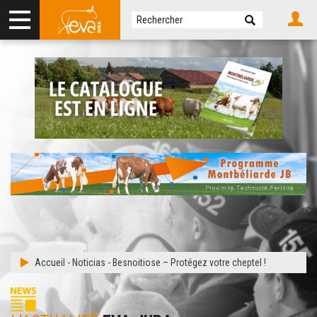
Accueil
-
Noticias
-
Besnoitiose – Protégez votre cheptel !