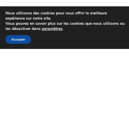
23/07/2026
Génétique
disponible !
Info lieu
Nous utilisons des cookies pour vous offrir la meilleure
expérience sur notre site.
Vous pouvez en savoir plus sur les cookies que nous utilisons ou
les désactiver dans
paramètres
.
[SUBVENTION] Les
demandes sont ouv
Accepter
pour les « petits
03/07/2026
Services
équipements »
Info lieu
[OFFRE GENETIQUE]
VEMBY JB « TOUJO
02/07/2026
Génétique
PLUS HAUT ! »
Info lieu
Contact
[CONCOURS] EXPO 
03 84 48 22 11
FUTUR (01) : La gé
03 84 48 25 15
MONTBELIARDE JB 
25/06/2026
Concours