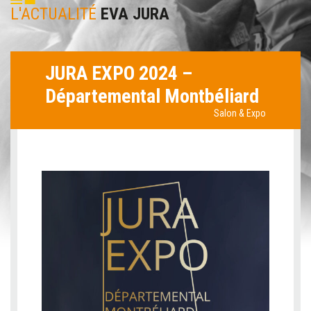
L'ACTUALITÉ
EVA JURA
JURA EXPO 2024 –
Départemental Montbéliard
Salon & Expo