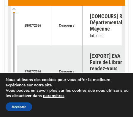
[CONCOURS] Retour
Départemental de l
28/07/2026
Concours
Mayenne
Info lieu
[EXPORT] EVA Jura 
Foire de Libramont 
rendez-vous
27/07/2026
Concours
incontournable pour
Nous utilisons des cookies pour vous offrir la meilleure
génétique Montbéli
expérience sur notre site.
Info lieu
Vous pouvez en savoir plus sur les cookies que nous utilisons ou
les désactiver dans
paramètres
.
Accepter
[OFFRE GÉNÉTIQUE]
catalogue 2026 est
23/07/2026
Génétique
disponible !
Info lieu