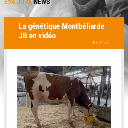
EVA JURA
NEWS
La génétique Montbéliarde
JB en vidéo
Génétique