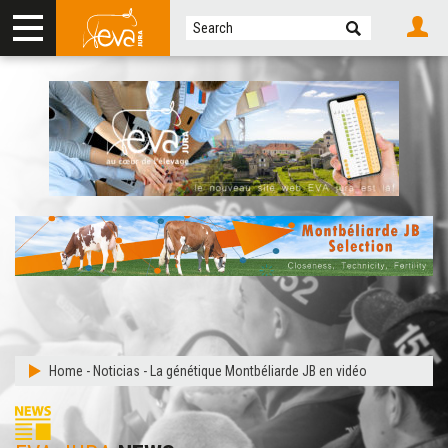
Home
-
Noticias
-
La génétique Montbéliarde JB en vidéo