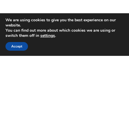
We are using cookies to give you the best experience on our
website.
You can find out more about which cookies we are using or
switch them off in
settings
.
Accept
Date
Category
[CONCOURS] Retour
Départemental de l
28/07/2026
Concours
Mayenne
Info lieu
[EXPORT] EVA Jura 
Foire de Libramont 
rendez-vous incont