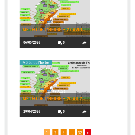
MÉTÉO DE L’HERBE – 27 AVRIL AU 04 MAI
06/05/2026
0
Météo de l'herbe
MÉTÉO DE L’HERBE – 20 AU 27 AVRIL
29/04/2026
0
1
2
3
…
32
>