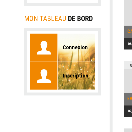
MON TABLEAU
DE BORD
06
Connexion
G
Inscription
EV
07