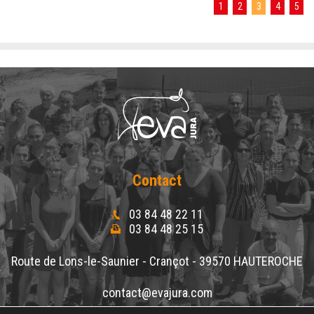
1
2
3
4
5
Contact
03 84 48 22 11
03 84 48 25 15
Route de Lons-le-Saunier - Crançot - 39570 HAUTEROCHE
contact@evajura.com