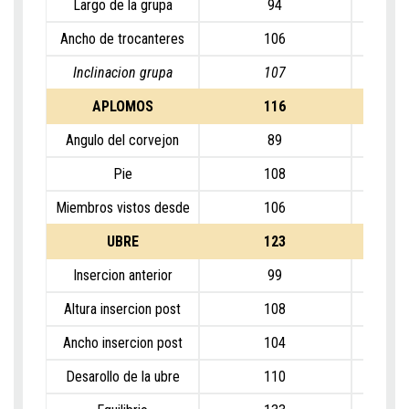
Largo de la grupa
94
Ancho de trocanteres
106
Inclinacion grupa
107
I
APLOMOS
116
Angulo del corvejon
89
Pie
108
I
Miembros vistos desde
106
A
atrás
UBRE
123
Insercion anterior
99
Altura insercion post
108
Ancho insercion post
104
Desarollo de la ubre
110