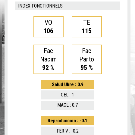
INDEX FONCTIONNELS
VO
TE
106
115
Fac
Fac
Nacim
Parto
92 %
95 %
Salud Ubre : 0.9
CEL : 1
MACL : 0.7
Reproduccion : -0.1
FER V : -0.2