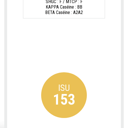
SHGC : F / MTCP : F
KAPPA Caséine : BB
BETA Caséine : A2A2
ISU
153