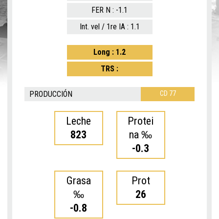
FER N : -1.1
Int. vel / 1re IA : 1.1
Long : 1.2
TRS :
PRODUCCIÓN
CD 77
Leche
Protei
823
na ‰
-0.3
Grasa
Prot
‰
26
-0.8