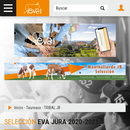
Inicio
-
Taureaux
-
TRIBAL JB
SELECCIÓN
EVA JURA 2020-2021