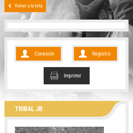
Volver a la lista
Conexión
Registro
Imprimir
TRIBAL JB