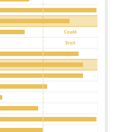
Horizontal
Coudé
Droit
Cagneux