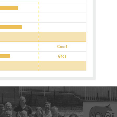
Court
Gros