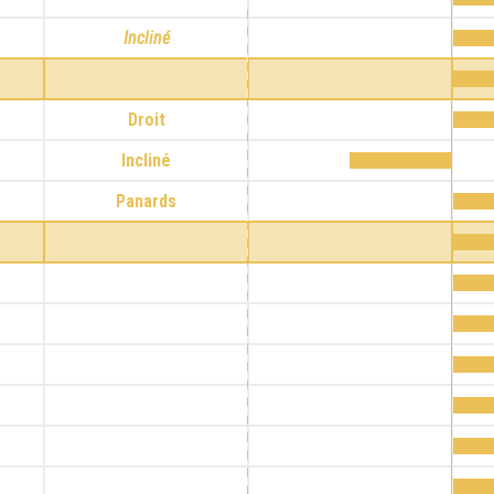
Incliné
Droit
Incliné
Panards