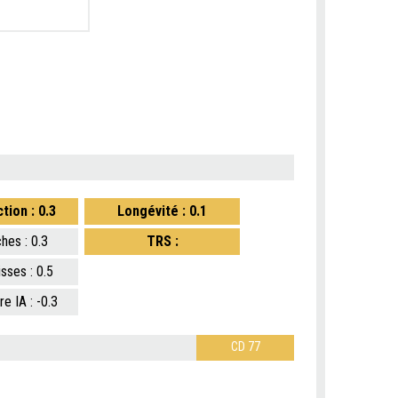
tion : 0.3
Longévité : 0.1
ches : 0.3
TRS :
isses : 0.5
1re IA : -0.3
CD 77