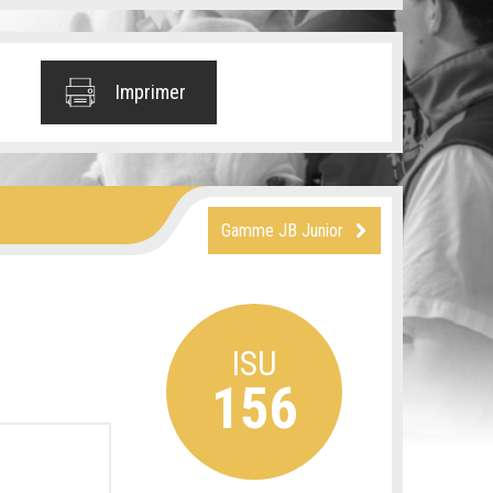
Imprimer
Gamme JB Junior
ISU
156