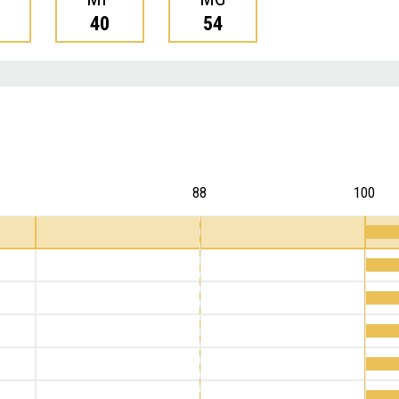
40
54
88
100