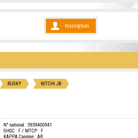
Inscription
RUSKY
NITCHI JB
N° national : 3939400941
SHGC : F / MTCP : F
KAPPA Caséine : AB