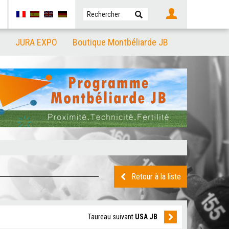
JURA EXPO
Boutique Montbéliarde JB
Retour à la liste
Taureau suivant
USA JB