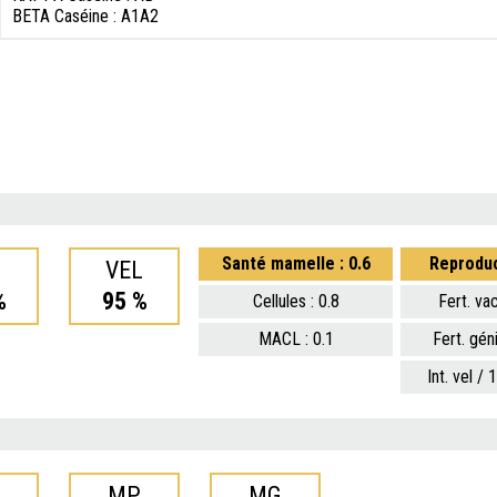
BETA Caséine : A1A2
Santé mamelle : 0.6
Reproduc
I
VEL
%
95 %
Cellules : 0.8
Fert. va
MACL : 0.1
Fert. gén
Int. vel / 
MP
MG