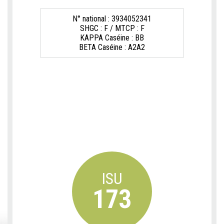
N° national : 3934052341
SHGC : F / MTCP : F
KAPPA Caséine : BB
BETA Caséine : A2A2
ISU
173