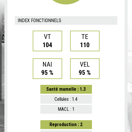
INDEX FONCTIONNELS
VT
TE
104
110
NAI
VEL
95 %
95 %
Santé mamelle : 1.3
Cellules : 1.4
MACL : 1
Reproduction : 2