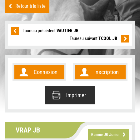
Retour à la liste
Taureau précédent
VAUTIER JB
Taureau suivant
TCOOL JB
Connexion
Inscription
Imprimer
VRAP JB
Gamme JB Junior