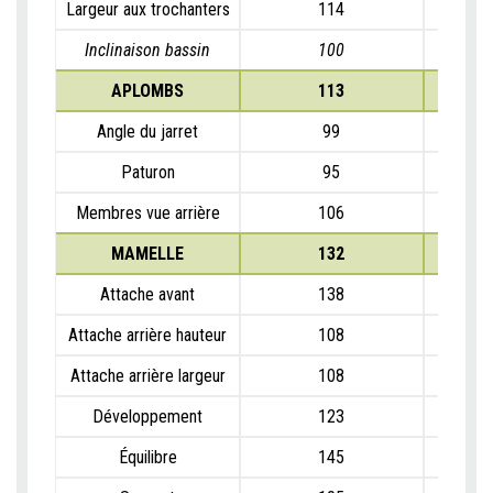
Largeur aux trochanters
114
Inclinaison bassin
100
APLOMBS
113
Angle du jarret
99
Paturon
95
Membres vue arrière
106
MAMELLE
132
Attache avant
138
Attache arrière hauteur
108
Attache arrière largeur
108
Développement
123
Équilibre
145