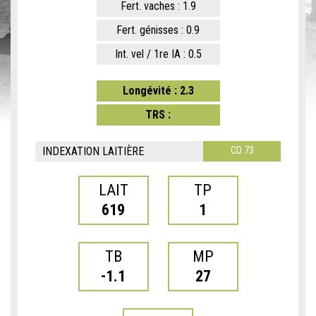
Fert. vaches : 1.9
Fert. génisses : 0.9
Int. vel / 1re IA : 0.5
Longévité : 2.3
TRS :
INDEXATION LAITIÈRE
CD 73
LAIT
TP
619
1
TB
MP
-1.1
27