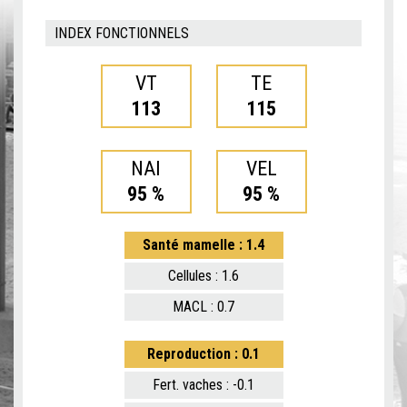
INDEX FONCTIONNELS
VT
TE
113
115
NAI
VEL
95 %
95 %
Santé mamelle : 1.4
Cellules : 1.6
MACL : 0.7
Reproduction : 0.1
Fert. vaches : -0.1