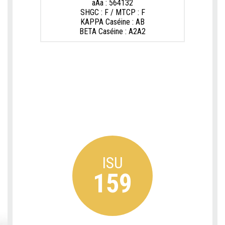
aAa : 564132
SHGC : F / MTCP : F
KAPPA Caséine : AB
BETA Caséine : A2A2
ISU
159