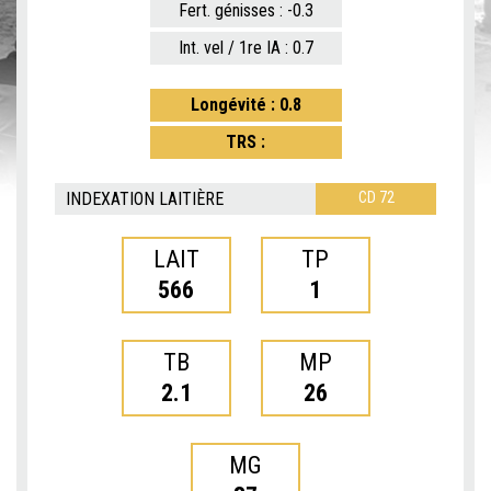
Fert. génisses : -0.3
Int. vel / 1re IA : 0.7
Longévité : 0.8
TRS :
INDEXATION LAITIÈRE
CD 72
LAIT
TP
566
1
TB
MP
2.1
26
MG