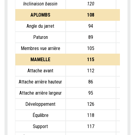
Inclinaison bassin
120
APLOMBS
108
Angle du jarret
94
Paturon
89
Membres vue arrière
105
MAMELLE
115
Attache avant
112
Attache arrière hauteur
86
Attache arrière largeur
95
Développement
126
Équilibre
118
Support
117