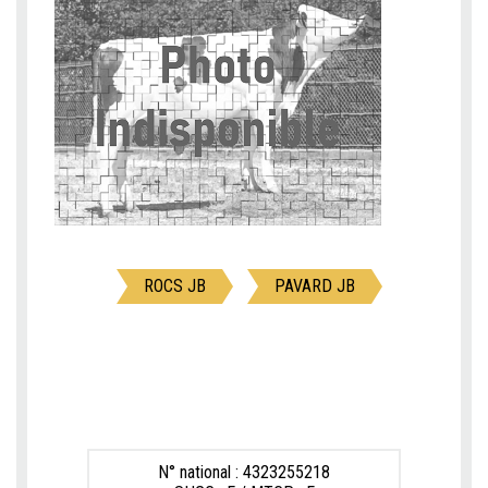
ROCS JB
PAVARD JB
N° national : 4323255218