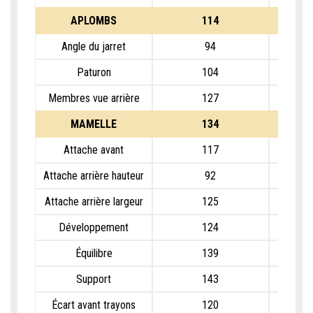
APLOMBS
114
Angle du jarret
94
Paturon
104
Membres vue arrière
127
MAMELLE
134
Attache avant
117
Attache arrière hauteur
92
Attache arrière largeur
125
Développement
124
Équilibre
139
Support
143
Écart avant trayons
120