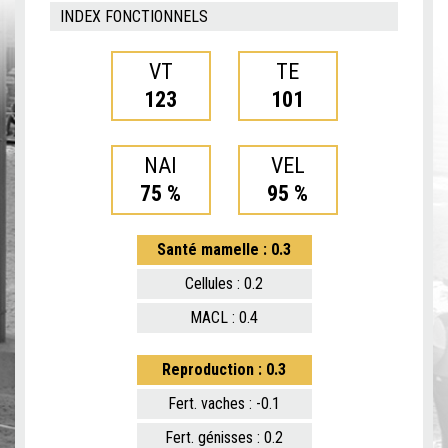
INDEX FONCTIONNELS
VT
TE
123
101
NAI
VEL
75 %
95 %
Santé mamelle : 0.3
Cellules : 0.2
MACL : 0.4
Reproduction : 0.3
Fert. vaches : -0.1
Fert. génisses : 0.2