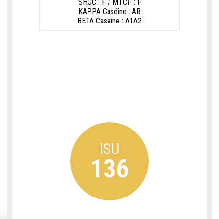
SHGC : F / MTCP : F
KAPPA Caséine : AB
BETA Caséine : A1A2
ISU
136