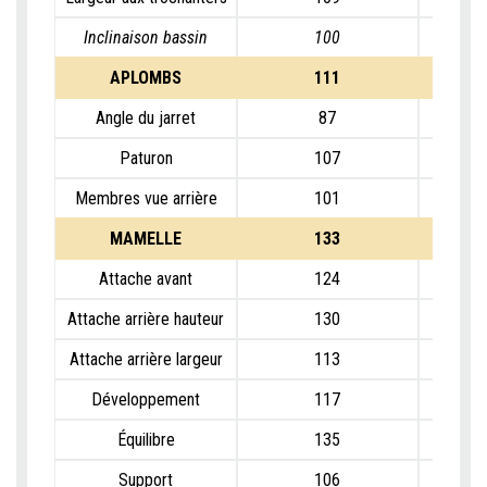
Inclinaison bassin
100
APLOMBS
111
Angle du jarret
87
Paturon
107
Membres vue arrière
101
MAMELLE
133
Attache avant
124
Attache arrière hauteur
130
Attache arrière largeur
113
Développement
117
Équilibre
135
Support
106