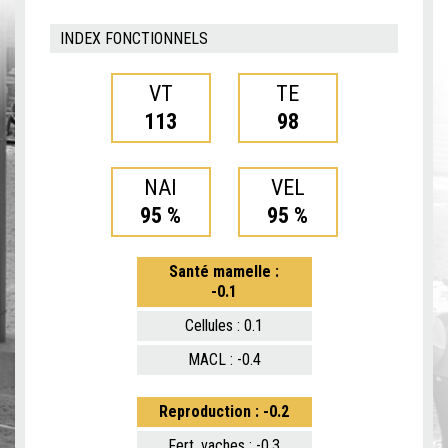
INDEX FONCTIONNELS
VT
TE
113
98
NAI
VEL
95 %
95 %
Santé mamelle :
-0.1
Cellules : 0.1
MACL : -0.4
Reproduction : -0.2
Fert. vaches : -0.3