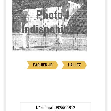
PAQUIER JB
HALLEZ
N° national : 3925511912