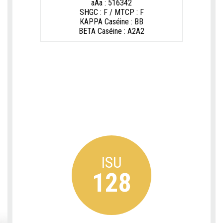
aAa : 516342
SHGC : F / MTCP : F
KAPPA Caséine : BB
BETA Caséine : A2A2
ISU
128