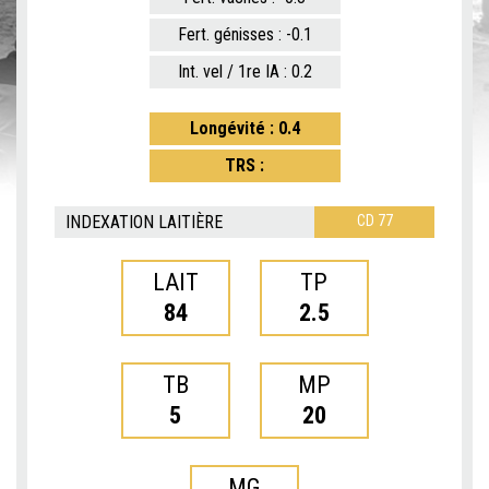
Fert. génisses : -0.1
Int. vel / 1re IA : 0.2
Longévité : 0.4
TRS :
INDEXATION LAITIÈRE
CD 77
LAIT
TP
84
2.5
TB
MP
5
20
MG