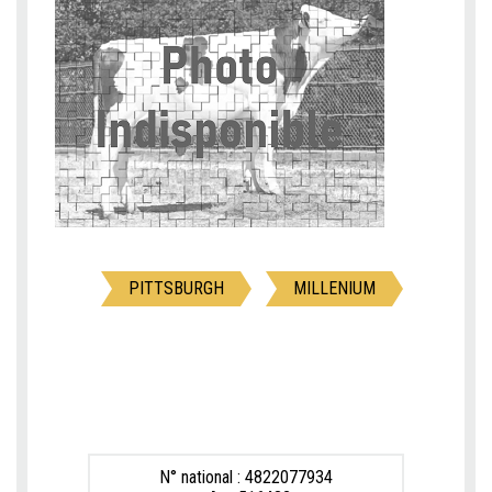
PITTSBURGH
MILLENIUM
N° national : 4822077934