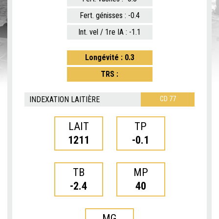
Fert. génisses : -0.4
Int. vel / 1re IA : -1.1
Longévité : 0.3
TRS :
INDEXATION LAITIÈRE
CD 77
LAIT
TP
1211
-0.1
TB
MP
-2.4
40
MG