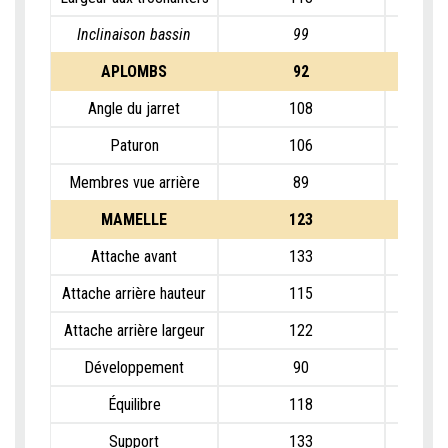
Inclinaison bassin
99
APLOMBS
92
Angle du jarret
108
Paturon
106
Membres vue arrière
89
MAMELLE
123
Attache avant
133
Attache arrière hauteur
115
Attache arrière largeur
122
Développement
90
Équilibre
118
Support
133