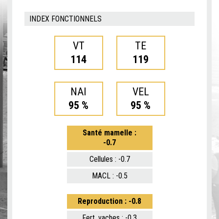
INDEX FONCTIONNELS
VT
TE
114
119
NAI
VEL
95 %
95 %
Santé mamelle :
-0.7
Cellules : -0.7
MACL : -0.5
Reproduction : -0.8
Fert. vaches : -0.3