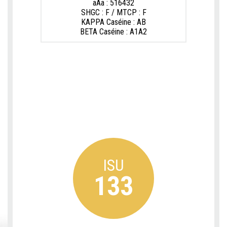
aAa : 516432
SHGC : F / MTCP : F
KAPPA Caséine : AB
BETA Caséine : A1A2
ISU
133