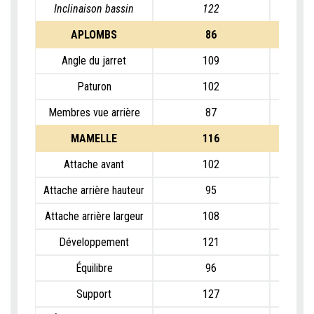
Inclinaison bassin
122
APLOMBS
86
Angle du jarret
109
Paturon
102
Membres vue arrière
87
MAMELLE
116
Attache avant
102
Attache arrière hauteur
95
Attache arrière largeur
108
Développement
121
Équilibre
96
Support
127