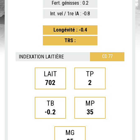
Fert. génisses : 0.2
Int. vel / 1re IA : -0.8
Longévité : -0.4
TRS :
INDEXATION LAITIÈRE
CD 77
LAIT
TP
702
2
TB
MP
-0.2
35
MG