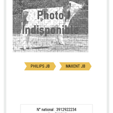
PHILIPS JB
MAXENT JB
N° national : 3912922234