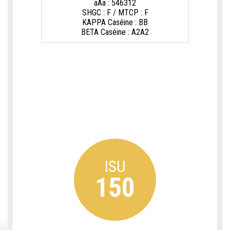
aAa : 546312
SHGC : F / MTCP : F
KAPPA Caséine : BB
BETA Caséine : A2A2
ISU
150