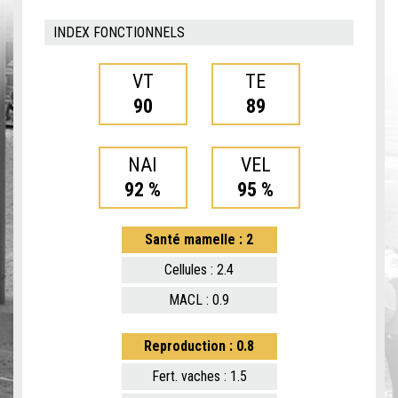
INDEX FONCTIONNELS
VT
TE
90
89
NAI
VEL
92 %
95 %
Santé mamelle : 2
Cellules : 2.4
MACL : 0.9
Reproduction : 0.8
Fert. vaches : 1.5