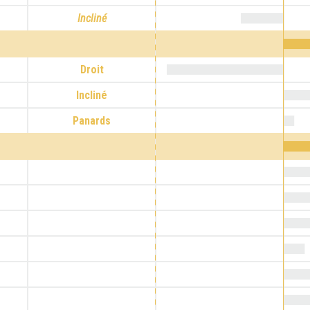
Incliné
Droit
Incliné
Panards