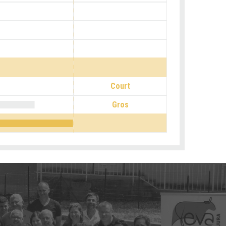
Court
Gros