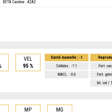
BETA Caséine : A2A2
Santé mamelle : -1
Reprodu
I
VEL
%
95 %
Cellules : -1.1
Fert. vac
MACL : -0.6
Fert. géni
Int. vel / 
MP
MG