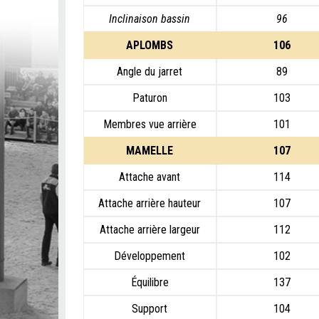
Inclinaison bassin
96
APLOMBS
106
Angle du jarret
89
Paturon
103
Membres vue arrière
101
MAMELLE
107
Attache avant
114
Attache arrière hauteur
107
Attache arrière largeur
112
Développement
102
Équilibre
137
Support
104