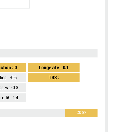
ction : 0
Longévité : 0.1
hes : -0.6
TRS :
sses : -0.3
1re IA : 1.4
CD 82