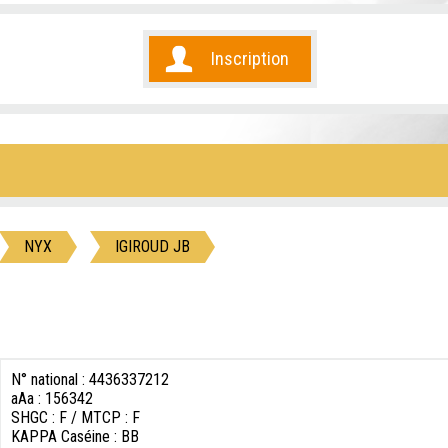
Inscription
NYX
IGIROUD JB
N° national : 4436337212
aAa : 156342
SHGC : F / MTCP : F
KAPPA Caséine : BB