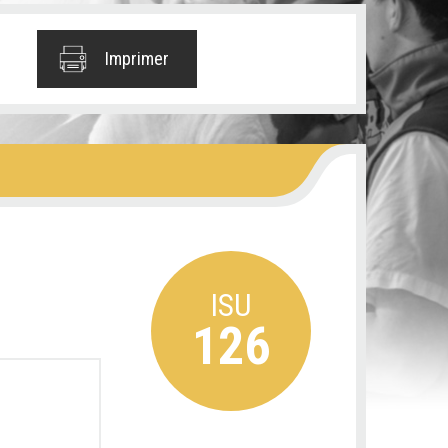
Imprimer
ISU
126