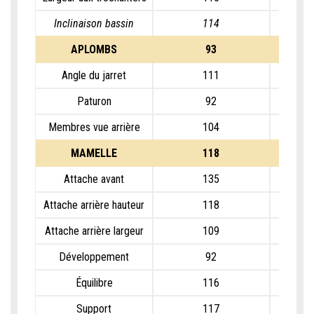
Inclinaison bassin
114
APLOMBS
93
Angle du jarret
111
Paturon
92
Membres vue arrière
104
MAMELLE
118
Attache avant
135
Attache arrière hauteur
118
Attache arrière largeur
109
Développement
92
Équilibre
116
Support
117