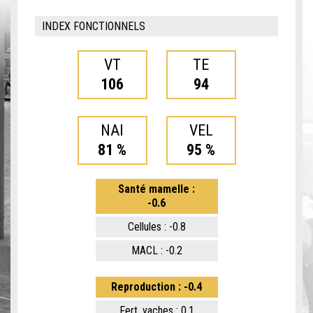
INDEX FONCTIONNELS
VT
TE
106
94
NAI
VEL
81 %
95 %
Santé mamelle :
-0.6
Cellules : -0.8
MACL : -0.2
Reproduction : -0.4
Fert. vaches : 0.1