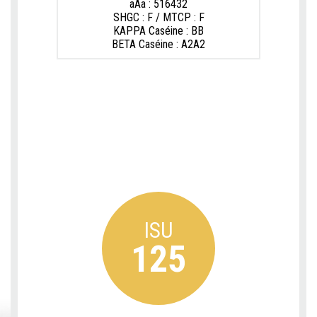
aAa : 516432
SHGC : F / MTCP : F
KAPPA Caséine : BB
BETA Caséine : A2A2
ISU
125