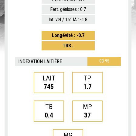
Fert. génisses : 0.7
Int. vel / 1re IA : -1.8
Longévité : -0.7
TRS :
INDEXATION LAITIÈRE
CD 95
LAIT
TP
745
1.7
TB
MP
0.4
37
MG