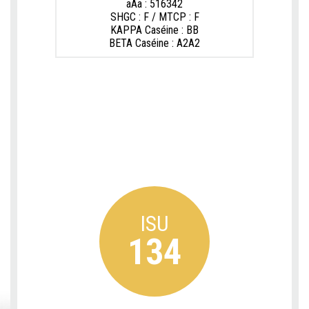
aAa : 516342
SHGC : F / MTCP : F
KAPPA Caséine : BB
BETA Caséine : A2A2
ISU
134