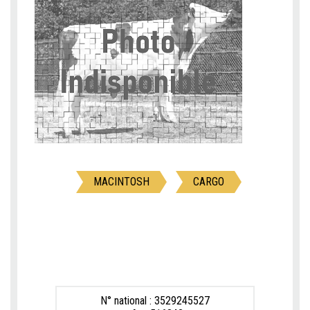
MACINTOSH
CARGO
N° national : 3529245527