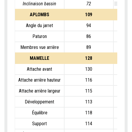
Inclinaison bassin
72
APLOMBS
109
Angle du jarret
94
Paturon
86
Membres vue arrière
89
MAMELLE
128
Attache avant
130
Attache arrière hauteur
116
Attache arrière largeur
115
Développement
113
Équilibre
118
Support
114