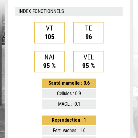
INDEX FONCTIONNELS
VT
TE
105
96
NAI
VEL
95 %
95 %
Santé mamelle : 0.6
Cellules : 0.9
MACL : -0.1
Reproduction : 1
Fert. vaches : 1.6