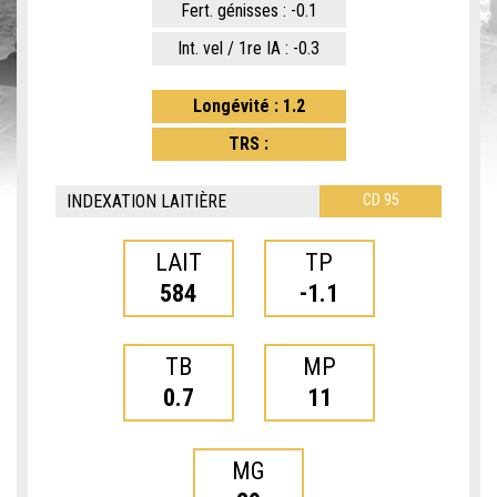
Fert. génisses : -0.1
Int. vel / 1re IA : -0.3
Longévité : 1.2
TRS :
INDEXATION LAITIÈRE
CD 95
LAIT
TP
584
-1.1
TB
MP
0.7
11
MG