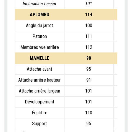
Inclinaison bassin
101
APLOMBS
114
Angle du jarret
100
Paturon
111
Membres vue arrière
112
MAMELLE
98
Attache avant
95
Attache arrière hauteur
91
Attache arrière largeur
101
Développement
101
Équilibre
110
Support
95