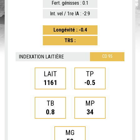
Fert. génisses : 0.1
Int. vel / 1re IA : -2.9
Longévité : -0.4
TRS :
INDEXATION LAITIÈRE
CD 95
LAIT
TP
1161
-0.5
TB
MP
0.8
34
MG