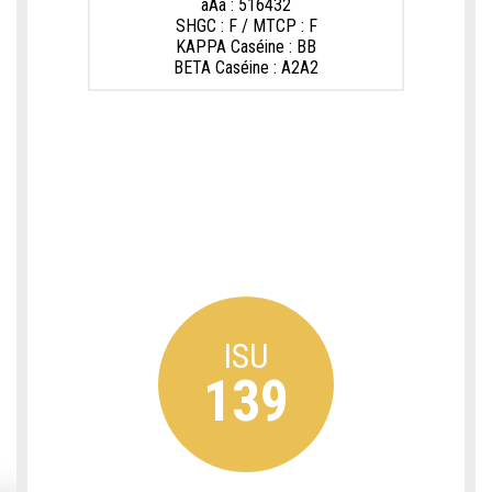
aAa : 516432
SHGC : F / MTCP : F
KAPPA Caséine : BB
BETA Caséine : A2A2
ISU
139