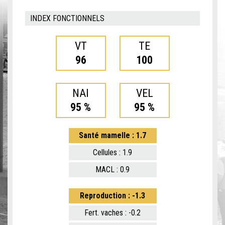
INDEX FONCTIONNELS
VT
TE
96
100
NAI
VEL
95 %
95 %
Santé mamelle : 1.7
Cellules : 1.9
MACL : 0.9
Reproduction : -1.3
Fert. vaches : -0.2