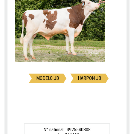
MODELO JB
HARPON JB
N° national : 3925540808