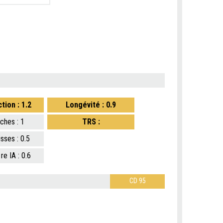
tion : 1.2
Longévité : 0.9
aches : 1
TRS :
isses : 0.5
1re IA : 0.6
CD 95