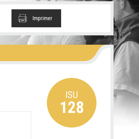
Imprimer
ISU
128