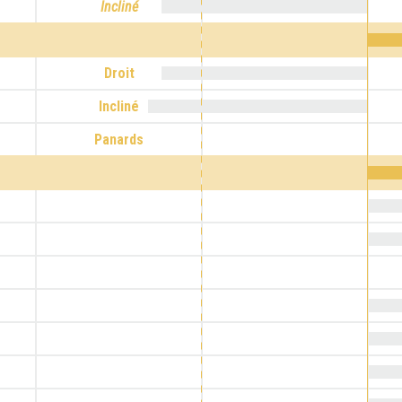
Incliné
Droit
Incliné
Panards