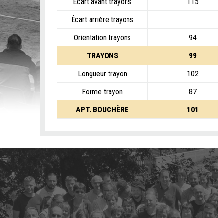
Écart avant trayons
115
Écart arrière trayons
Orientation trayons
94
TRAYONS
99
Longueur trayon
102
Forme trayon
87
APT. BOUCHÈRE
101