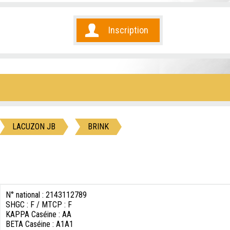
Inscription
LACUZON JB
BRINK
N° national : 2143112789
SHGC : F / MTCP : F
KAPPA Caséine : AA
BETA Caséine : A1A1