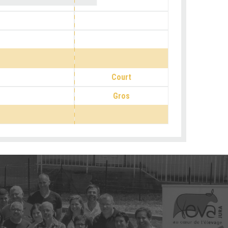
Court
Gros