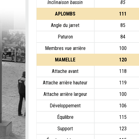
Inclinaison bassin
85
APLOMBS
111
Angle du jarret
85
Paturon
84
Membres vue arrière
100
MAMELLE
120
Attache avant
118
Attache arrière hauteur
119
Attache arrière largeur
100
Développement
106
Équilibre
115
Support
123