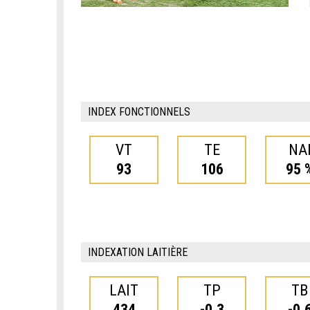
INDEX FONCTIONNELS
VT
TE
NA
93
106
95 
INDEXATION LAITIÈRE
LAIT
TP
TB
434
-0.3
-0.