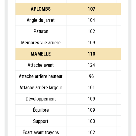
APLOMBS
107
Angle du jarret
104
Paturon
102
Membres vue arrière
109
MAMELLE
110
Attache avant
124
Attache arrière hauteur
96
Attache arrière largeur
101
Développement
109
Équilibre
109
Support
103
Écart avant trayons
102