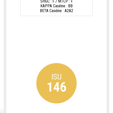
SHGC : F / MTCP : F
KAPPA Caséine : BB
BETA Caséine : A2A2
ISU
146