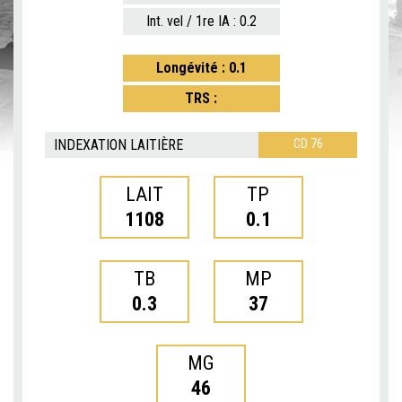
Int. vel / 1re IA : 0.2
Longévité : 0.1
TRS :
INDEXATION LAITIÈRE
CD 76
LAIT
TP
1108
0.1
TB
MP
0.3
37
MG
46