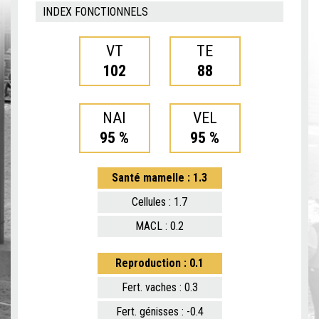
INDEX FONCTIONNELS
VT
TE
102
88
NAI
VEL
95 %
95 %
Santé mamelle : 1.3
Cellules : 1.7
MACL : 0.2
Reproduction : 0.1
Fert. vaches : 0.3
Fert. génisses : -0.4