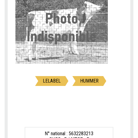
LELABEL
HUMMER
N° national : 5632283213