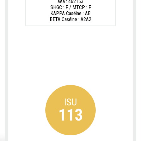
aAa : 462153
SHGC : F / MTCP : F
KAPPA Caséine : AB
BETA Caséine : A2A2
ISU
113