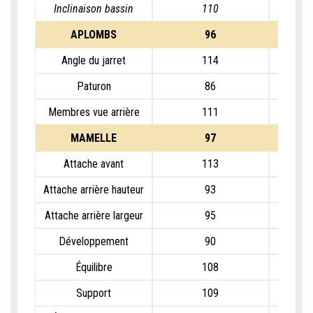
Inclinaison bassin
110
APLOMBS
96
Angle du jarret
114
Paturon
86
Membres vue arrière
111
MAMELLE
97
Attache avant
113
Attache arrière hauteur
93
Attache arrière largeur
95
Développement
90
Équilibre
108
Support
109