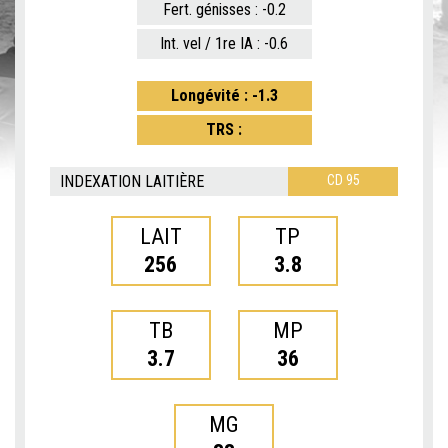
Fert. génisses : -0.2
Int. vel / 1re IA : -0.6
Longévité : -1.3
TRS :
INDEXATION LAITIÈRE
CD 95
LAIT
TP
256
3.8
TB
MP
3.7
36
MG