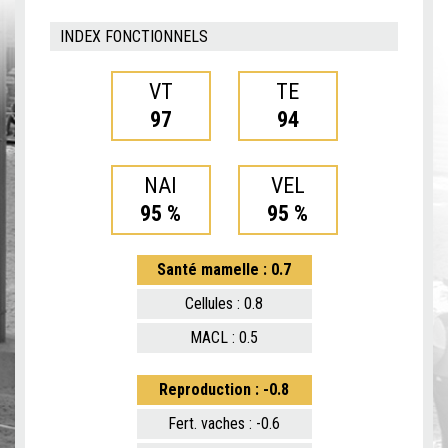
INDEX FONCTIONNELS
VT
TE
97
94
NAI
VEL
95 %
95 %
Santé mamelle : 0.7
Cellules : 0.8
MACL : 0.5
Reproduction : -0.8
Fert. vaches : -0.6