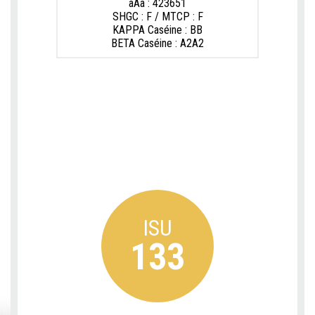
aAa : 423651
SHGC : F / MTCP : F
KAPPA Caséine : BB
BETA Caséine : A2A2
ISU
133