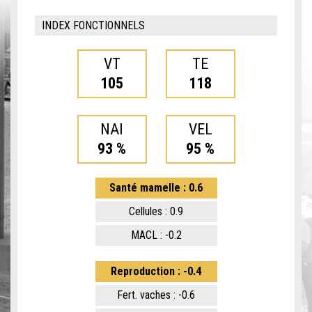
INDEX FONCTIONNELS
VT
TE
105
118
NAI
VEL
93 %
95 %
Santé mamelle : 0.6
Cellules : 0.9
MACL : -0.2
Reproduction : -0.4
Fert. vaches : -0.6