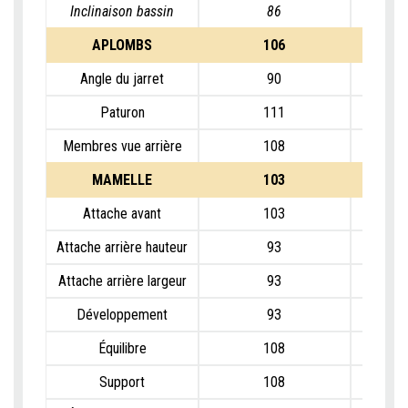
Inclinaison bassin
86
APLOMBS
106
Angle du jarret
90
Paturon
111
Membres vue arrière
108
MAMELLE
103
Attache avant
103
Attache arrière hauteur
93
Attache arrière largeur
93
Développement
93
Équilibre
108
Support
108