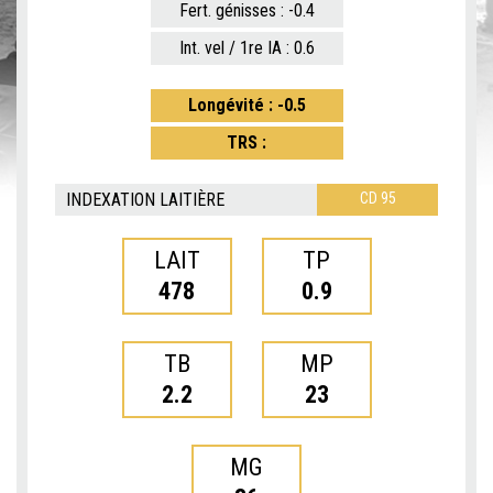
Fert. génisses : -0.4
Int. vel / 1re IA : 0.6
Longévité : -0.5
TRS :
INDEXATION LAITIÈRE
CD 95
LAIT
TP
478
0.9
TB
MP
2.2
23
MG