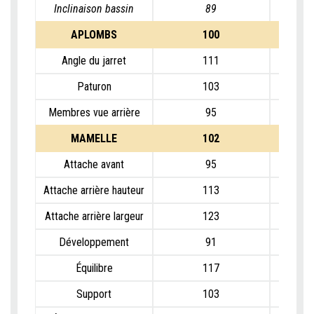
Inclinaison bassin
89
APLOMBS
100
Angle du jarret
111
Paturon
103
Membres vue arrière
95
MAMELLE
102
Attache avant
95
Attache arrière hauteur
113
Attache arrière largeur
123
Développement
91
Équilibre
117
Support
103