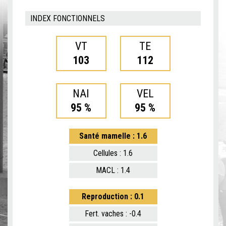
INDEX FONCTIONNELS
VT
TE
103
112
NAI
VEL
95 %
95 %
Santé mamelle : 1.6
Cellules : 1.6
MACL : 1.4
Reproduction : 0.1
Fert. vaches : -0.4