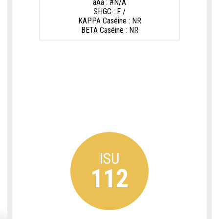
aAa : #N/A
SHGC : F /
KAPPA Caséine : NR
BETA Caséine : NR
ISU
112