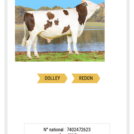
DOLLEY
REDON
N° national : 7402472623