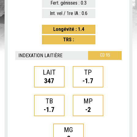
Fert. génisses : 0.3
Int. vel / 1re IA : 0.6
Longévité : 1.4
TRS :
INDEXATION LAITIÈRE
CD 95
LAIT
TP
347
-1.7
TB
MP
-1.7
-2
MG