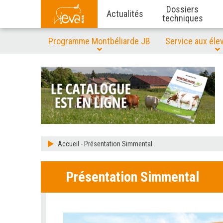
Dossiers
Actualités
techniques
Programme Montbéliarde JB
Service aux éle
Accueil
-
Présentation Simmental
Présentation Simmental