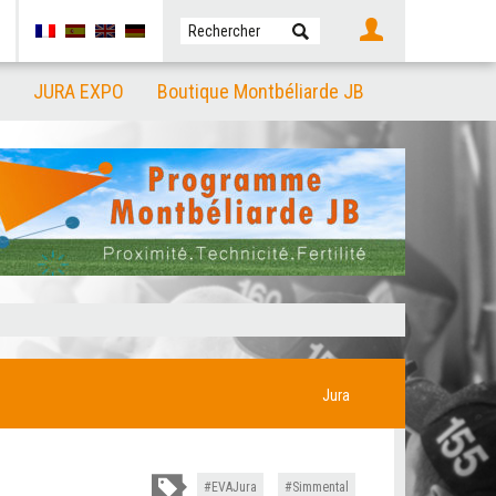
JURA EXPO
Boutique Montbéliarde JB
Jura
EVAJura
Simmental