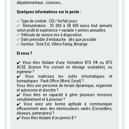
départementaux : comices,…
.
Quelques informations sur le poste :
..
✅
Type de contrat : CDI / forfait jours
✅
Rémunération : 25 000 à 28 000 euros brut annuels
selon profil et expérience + variable + primes annuelles
✅
Véhicule de service mis à disposition
✅
Date prévisible d’embauche : dès que possible
✅
Secteur : Dole Est, Villers-Farlay, Amange
.
Et vous ?
.
✔️ Vous êtes titulaire d’une formation BTS PA ou BTS
ACSE (licence Pro conseil en élevage souhaitée), ou
ingénieur ?
✔️ Vous maitrisiez les outils informatiques et
bureautiques : Pack Office (Word, Excel) ?
Vous êtes une p
ersonne de terrain dynamique, organisée
et autonome et discrète ?
✔️
Vous êtes en capacité à gérer plusieurs missions
simultanément et à prioriser ?
✔️
Vous avez une bonne aptitude à communiquer
efficacement avec des interlocuteurs variés (Conseillers,
éleveurs, partenaires) ?
✔️
Vous êtes titulaire d’un permis B ?
.