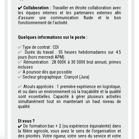
✔️
Collaboration :
Travailler en étroite collaboration avec
les équipes internes et les partenaires externes afin
d’assurer une communication fluide et le bon
fonctionnement de l’activité.
.
Quelques informations sur le poste :
..
✅
Type de contrat : CDI
✅ Durée du travail :
35 heures hebdomadaires sur 4.5
jours (hors mercredi APM).
✅ Rémunération : 28 000€ à 30 500€ brut annuel, primes
incluses
✅ A pourvoir dès que possible
✅
Secteur géographique : Crançot (Jura)
✅
Atouts appréciés : 1 première expérience en logistique,
et ou dans un environnement où la traçabilité et la qualité
sont essentielles. Capacité à gérer plusieurs activités
simultanément tout en maintenant un haut niveau de
qualité.
.
Et vous ?
✔️
De formation bac + 2 (ou expérience équivalente) dans
la filière agricole, vous avez le sens de l’organisation et
des priorités. Votre rigueur, votre sens du service et votre