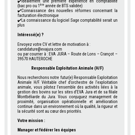
✔️
Idéalement une première expérience en comptabilité
ère
(bac pro ou 1
année de BTS validée)
✔️
Connaissance des nouvelles réformes concernant la
facturation électronique
✔️
La connaissance du logiciel Sage comptabilité serait un
plus
.
Intéressé(e) ?
.
Envoyez votre CV et lettre de motivation à :
candidature@evajura.com
ou par courrier à : EVA JURA – Route de Lons – Crançot –
39570 HAUTEROCHE
Responsable Exploitation Animale (H/F)
Nous recherchons notre futur(e) Responsable Exploitation
Animale H/F. Véritable chef d’orchestre de l’exploitation
animale, vous pilotez l’ensemble des activités liées à la
gestion des bovins sur les sites d’EVA Jura et de sa filiale
Montbéliarde du Jura. Vous conjuguez management de
proximité, organisation opérationnelle et amélioration
continue dans un environnement où la qualité, la rigueur et
la sécurité sont au cœur des priorités.
Votre mission :
Manager et fédérer les équipes