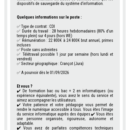
dispositifs de sauvegarde du système d’information.
.
Quelques informations sur le poste :
..
✅
Type de contrat : CDI
✅ Durée du travail : 28 heures hebdomadaires (80% d’un
temps plein) sur 4 jours (hors WE)
✅ Rémunération : 22 800€ à 24 800€ brut annuel, primes
incluses
✅
Poste sans astreintes
✅
Télétravail possible 1 jour par semaine (hors lundi et
vendredi)
✅
Secteur géographique : Crançot (Jura)
✅
A pourvoir dès le 01/09/2026
.
Et vous ?
✔️
De formation bac ou bac + 2 en informatiques (ou
expérience équivalente), vous avez le sens du service et
aimez accompagner les utilisateurs.
✔️
Votre patience et votre pédagogie vous permet de
rendre le numérique accessible à tous. Vous êtes l’image
du service informatique auprès des équipes.
✔️
Vous êtes
une personne organisée, rigoureuse, autonome et
adaptable.
✔️
Vous avez de parfaites compétences techniques