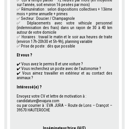
✅ CDI à temps partiel – 72 heures par mois (en moyenne
sur l’année, soit environ 16 pesées par mois)
✅ Rémunération : selon dispositions collectives + 13ème
mois + prime annuelle + primes
✅ Secteur : Doucier / Champagnole
✅ Déplacements avec votre véhicule personnel
(indemnisation des frais) dans un rayon de 30 à 40 km
autour de votre domicile
✅ Horaires : travail le matin et le soir aux heures de traite
(environ 17h-20h30 et 5h-9h), planning variable
✅ Prise de poste : dès que possible
Et vous ?
✔️ Vous avez le permis B et une voiture ?
✔️ Vous recherchez un poste avec de l’autonomie ?
✔️ Vous aimez travailler en extérieur et au contact des
animaux ?
Intéressé(e) ?
.
Envoyez votre CV et lettre de motivation à :
candidature@evajura.com
ou par courrier à : EVA JURA – Route de Lons – Crançot –
39570 HAUTEROCHE
.
Inséminateur/trice
(H/F)