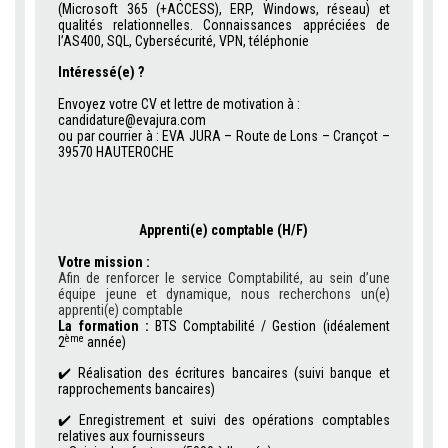
(Microsoft 365 (+ACCESS), ERP, Windows, réseau) et
qualités relationnelles. Connaissances appréciées de
l’AS400, SQL, Cybersécurité, VPN, téléphonie
Intéressé(e) ?
.
Envoyez votre CV et lettre de motivation à :
candidature@evajura.com
ou par courrier à : EVA JURA – Route de Lons – Crançot –
39570 HAUTEROCHE
Apprenti(e) comptable (H/F)
.
Votre mission :
Afin de renforcer le service Comptabilité, au sein d’une
équipe jeune et dynamique, nous recherchons un(e)
apprenti(e) comptable
La formation :
BTS Comptabilité / Gestion (idéalement
ème
2
année)
✔️
Réalisation des écritures bancaires (suivi banque et
rapprochements bancaires)
✔️
Enregistrement et suivi des opérations comptables
relatives aux fournisseurs