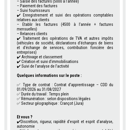
– Saisie des factures (5000 à l’année)
–
Paiement des factures
–
Suivi fournisseurs
✔️
Enregistrement et suivi des opérations comptables
relatives aux clients
–
Etablir les factures (4500 à l’année + factures
mensuelles)
– Relances clients
✔️
Traitement des opérations de TVA et autres impôts
(véhicules de société, déclarations d’échanges de biens
et d’échange de services, contribution foncière des
entreprises)
✔️
Archivage et classement
✔️
Création et suivi d’immobilisations
✔️
Suivi de l’analyse de l’activité
.
Quelques informations sur le poste :
..
✅
Type de contrat : Contrat d’apprentissage – CDD du
01/09/2026 au 31/08/2027
✅ Durée du travail : Temps plein
✅ Rémunération : selon dispositions légales
✅
Secteur géographique : Crançot (Jura)
.
Et vous ?
✔️
Discrétion, rigueur, rapidité d’esprit et esprit d’analyse,
autonomie