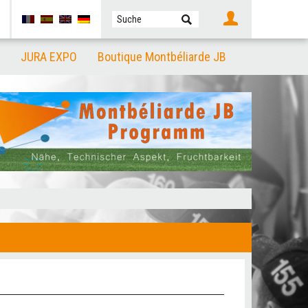
JURA EXPO
Boutique Montbéliarde JB